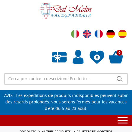
0
0
Liste de souhaits vide
AVIS : Les expéditions de produits indisponibles peuvent subir
des retards prolongés.Nous serons fermés pour les vacances
d'été du 5 au 23 août.
Togg
navi