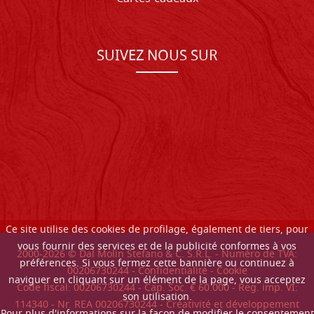
SUIVEZ NOUS SUR
Ce site utilise des cookies de profilage, également de tiers, pour
vous fournir des services et de la publicité conformes à vos
2000-
2026
© Dal Molin Stefano & C. S.R.L. - Numéro de TVA:
préférences. Si vous fermez cette bannière ou continuez à
00206730244 -
Confidentialité
-
Cookie
naviguer en cliquant sur un élément de la page, vous acceptez
Code fiscal: 00206730244 - Cap. Soc. € 60.000 - Reg. imp. VI:
son utilisation.
114340 - Nr. REA 00206730244 - Créativité et développement