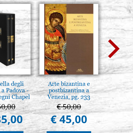
lla degli
Arte bizantina e
Il Duom
 a Padova -
postbizantina a
The Cathe
egni Chapel
Venezia, pg. 233
Padua
50,00
€ 50,00
€ 1
85,00
€ 45,00
€ 9