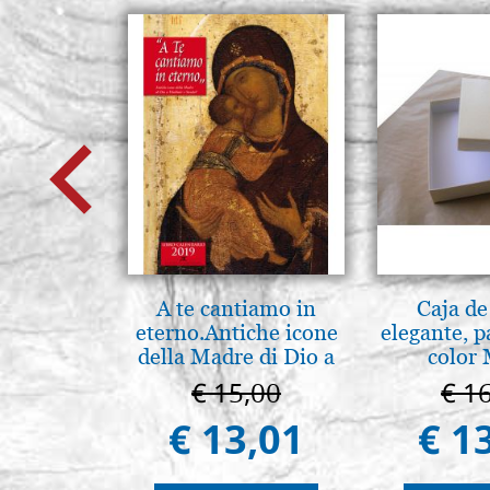
A te cantiamo in
Caja de
eterno.Antiche icone
elegante, p
della Madre di Dio a
color 
Vladimir e Suzdal
€ 15,00
€ 1
(libro-cal. 2019)
€ 13,01
€ 1