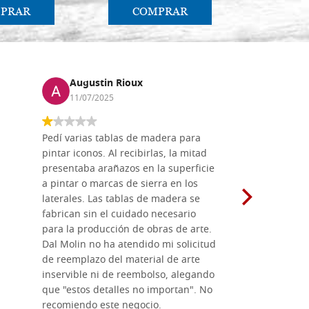
PRAR
COMPRAR
CO
Augustin Rioux
Marz
11/07/2025
01/07
Pedí varias tablas de madera para
Vale la pe
pintar iconos. Al recibirlas, la mitad
su maravil
presentaba arañazos en la superficie
materiales
a pintar o marcas de sierra en los
madera mo
laterales. Las tablas de madera se
herramient
fabrican sin el cuidado necesario
necesario 
para la producción de obras de arte.
pirograba
Dal Molin no ha atendido mi solicitud
íconos pint
de reemplazo del material de arte
ofrecen cu
inservible ni de reembolso, alegando
personal e
que "estos detalles no importan". No
generoso c
recomiendo este negocio.
sugerencias