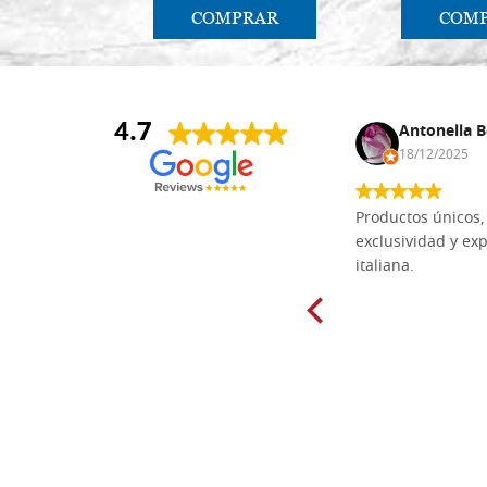
COMPRAR
COM
4.7
Anna Maria Negri
Antonella B
17/02/2025
18/12/2025
Las tablas de tilo macizo que compré
Productos únicos, 
en línea en la bien surtida carpintería
exclusividad y exp
Dal Molin para tallar tienen una
italiana.
excelente relación calidad-precio y
están disponibles en una amplia
gama de tamaños. Además, los
productos se empaquetaron
cuidadosamente y se entregaron a
tiempo. ¡Enhorabuena!