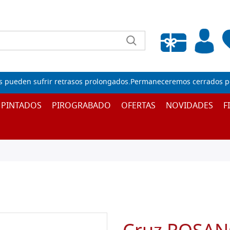
Lista de deseos vacía
s pueden sufrir retrasos prolongados.Permaneceremos cerrados por
 PINTADOS
PIROGRABADO
OFERTAS
NOVIDADES
F