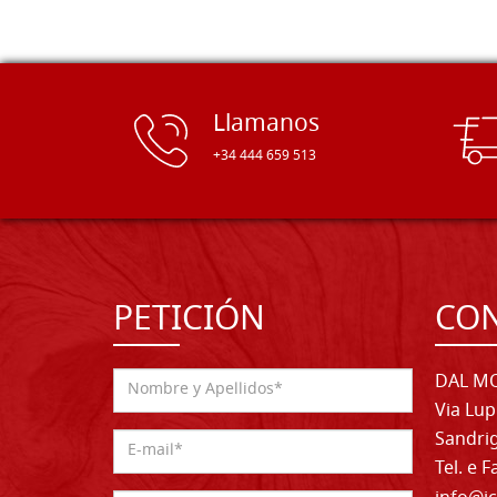
Llamanos
+34 444 659 513
PETICIÓN
CO
DAL MO
Via Lup
Sandrig
Tel. e 