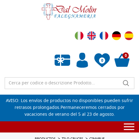
0
0
Lista de deseos vacía
AVISO: Los envíos de productos no disponibles pueden sufrir
retrasos prolongados.Permaneceremos cerrados por
vacaciones de verano del 5 al 23 de agosto.
Togg
navi