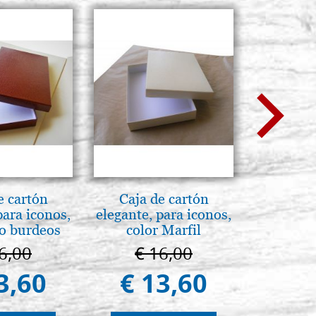
e cartón
Caja de cartón
Pirog
para iconos,
elegante, para iconos,
Brenn-p
jo burdeos
color Marfil
6,00
€ 16,00
€ 1
3,60
€ 13,60
€ 1