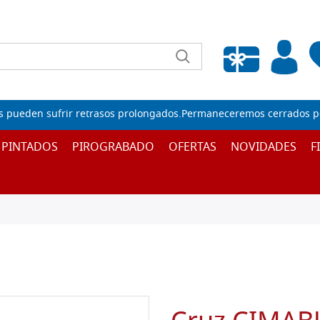
Lista de deseos vacía
s pueden sufrir retrasos prolongados.Permaneceremos cerrados por
 PINTADOS
PIROGRABADO
OFERTAS
NOVIDADES
F