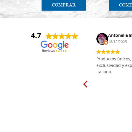
COMPRAR
COM
4.7
Anna Maria Negri
Antonella B
17/02/2025
18/12/2025
Las tablas de tilo macizo que compré
Productos únicos, 
en línea en la bien surtida carpintería
exclusividad y exp
Dal Molin para tallar tienen una
italiana.
excelente relación calidad-precio y
están disponibles en una amplia
gama de tamaños. Además, los
productos se empaquetaron
cuidadosamente y se entregaron a
tiempo. ¡Enhorabuena!