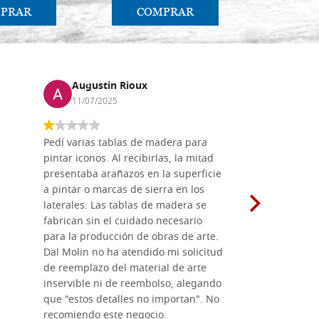
PRAR
COMPRAR
CO
Augustin Rioux
Marz
11/07/2025
01/07
Pedí varias tablas de madera para
Vale la pe
pintar iconos. Al recibirlas, la mitad
su maravil
presentaba arañazos en la superficie
materiales
a pintar o marcas de sierra en los
madera mo
laterales. Las tablas de madera se
herramient
fabrican sin el cuidado necesario
necesario 
para la producción de obras de arte.
pirograba
Dal Molin no ha atendido mi solicitud
íconos pint
de reemplazo del material de arte
ofrecen cu
inservible ni de reembolso, alegando
personal e
que "estos detalles no importan". No
generoso c
recomiendo este negocio.
sugerencias