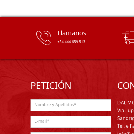
Llamanos
+34 444 659 513
PETICIÓN
CO
DAL MO
Via Lup
Sandrig
Tel. e 