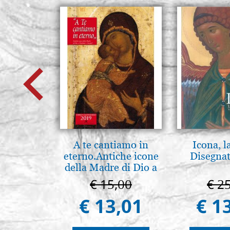
A te cantiamo in
Icona, l
eterno.Antiche icone
Disegnat
della Madre di Dio a
Vladimir e Suzdal
€ 15,00
€ 2
(libro-cal. 2019)
€ 13,01
€ 1