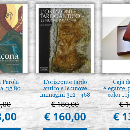
a Parola
L'orizzonte tardo
Caja d
a, pg 80
antico e le nuove
elegante, 
immagini 312 - 468
color ro
5,00
€ 180,00
€ 1
3,00
€ 160,00
€ 1