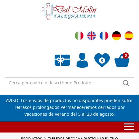
0
0
Lista de deseos vacía
AVISO: Los envíos de productos no disponibles pueden sufrir
retrasos prolongados.Permaneceremos cerrados por
vacaciones de verano del 5 al 23 de agosto.
Togg
navi