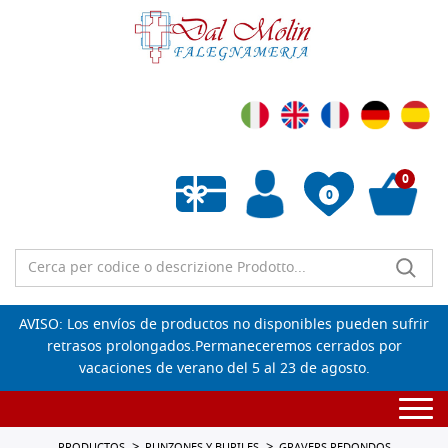
0
0
Lista de deseos vacía
AVISO: Los envíos de productos no disponibles pueden sufrir
retrasos prolongados.Permaneceremos cerrados por
vacaciones de verano del 5 al 23 de agosto.
Togg
navi