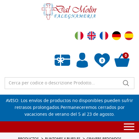
0
0
Lista de deseos vacía
AVISO: Los envíos de productos no disponibles pueden sufrir
retrasos prolongados.Permaneceremos cerrados por
vacaciones de verano del 5 al 23 de agosto.
Togg
navi