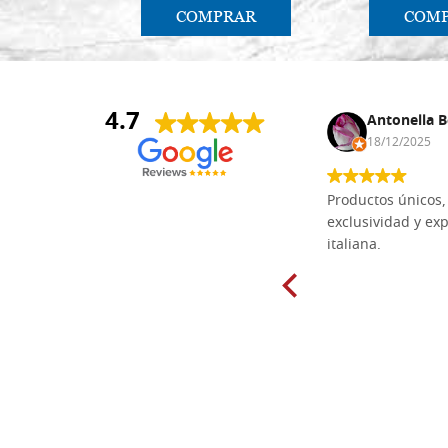
COMPRAR
COM
4.7
Anna Maria Negri
Antonella B
17/02/2025
18/12/2025
Las tablas de tilo macizo que compré
Productos únicos, 
en línea en la bien surtida carpintería
exclusividad y exp
Dal Molin para tallar tienen una
italiana.
excelente relación calidad-precio y
están disponibles en una amplia
gama de tamaños. Además, los
productos se empaquetaron
cuidadosamente y se entregaron a
tiempo. ¡Enhorabuena!