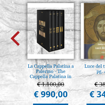
La Cappella Palatina a
Luce del 
Palermo - The
pg.
Cappella Palatina in
Palermo
€ 1.100,00
€ 3
€ 990,00
€ 3