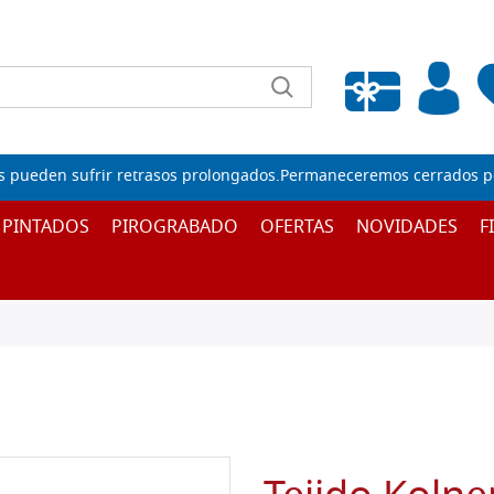
Lista de deseos vacía
s pueden sufrir retrasos prolongados.Permaneceremos cerrados por
 PINTADOS
PIROGRABADO
OFERTAS
NOVIDADES
F