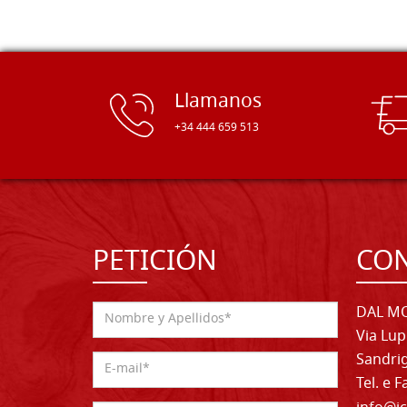
Llamanos
+34 444 659 513
PETICIÓN
CO
DAL MO
Via Lup
Sandrig
Tel. e 