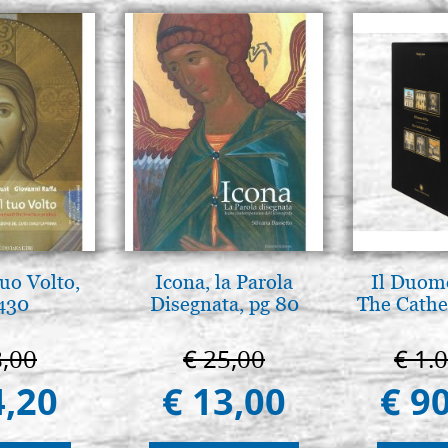
tuo Volto,
Icona, la Parola
Il Duomo
 430
Disegnata, pg 80
The Cathed
8,00
€ 25,00
€ 1.
4,20
€ 13,00
€ 9