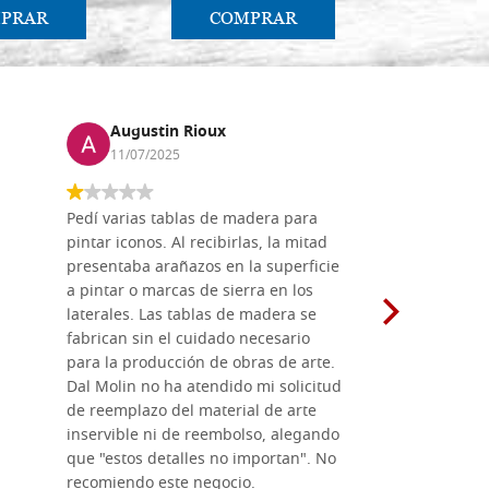
PRAR
COMPRAR
CO
Augustin Rioux
Marz
11/07/2025
01/07
Pedí varias tablas de madera para
Vale la pe
pintar iconos. Al recibirlas, la mitad
su maravil
presentaba arañazos en la superficie
materiales
a pintar o marcas de sierra en los
madera mo
laterales. Las tablas de madera se
herramient
fabrican sin el cuidado necesario
necesario 
para la producción de obras de arte.
pirograba
Dal Molin no ha atendido mi solicitud
íconos pint
de reemplazo del material de arte
ofrecen cu
inservible ni de reembolso, alegando
personal e
que "estos detalles no importan". No
generoso c
recomiendo este negocio.
sugerencias