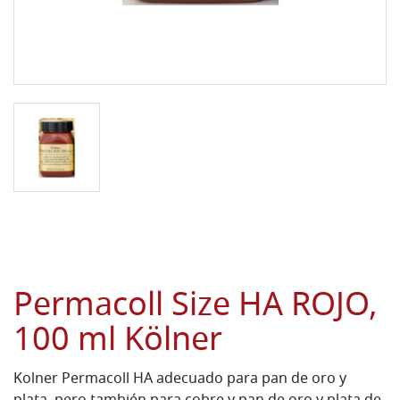
Permacoll Size HA ROJO,
100 ml Kölner
Kolner Permacoll HA adecuado para pan de oro y