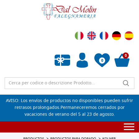
0
0
Lista de deseos vacía
AVISO: Los envíos de productos no disponibles pueden sufrir
retrasos prolongados.Permaneceremos cerrados por
vacaciones de verano del 5 al 23 de agosto.
Togg
navi