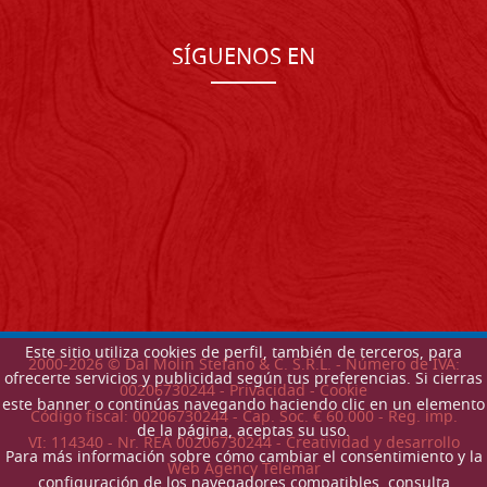
SÍGUENOS EN
Este sitio utiliza cookies de perfil, también de terceros, para
2000-
2026
© Dal Molin Stefano & C. S.R.L. - Número de IVA:
ofrecerte servicios y publicidad según tus preferencias. Si cierras
00206730244 -
Privacidad
-
Cookie
este banner o continúas navegando haciendo clic en un elemento
Código fiscal: 00206730244 - Cap. Soc. € 60.000 - Reg. imp.
de la página, aceptas su uso.
VI: 114340 - Nr. REA 00206730244 - Creatividad y desarrollo
Para más información sobre cómo cambiar el consentimiento y la
Web Agency Telemar
configuración de los navegadores compatibles, consulta