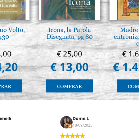
tuo Volto,
Icona, la Parola
Madre 
 430
Disegnata, pg 80
entroniz
8,00
€ 25,00
€ 1.
4,20
€ 13,00
€ 1.
PRAR
COMPRAR
COM
enelli
Dome.L
18/09/2025