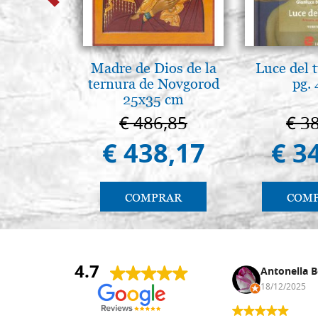
Madre de Dios de la
Luce del 
ternura de Novgorod
pg.
25x35 cm
€ 486,85
€ 3
€ 438,17
€ 3
COMPRAR
COM
4.7
Anna Maria Negri
Antonella B
17/02/2025
18/12/2025