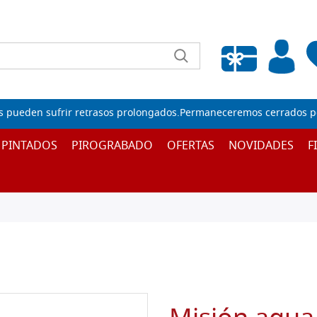
Lista de deseos vacía
s pueden sufrir retrasos prolongados.Permaneceremos cerrados por
 PINTADOS
PIROGRABADO
OFERTAS
NOVIDADES
F