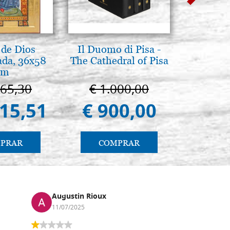
de Dios
Il Duomo di Pisa -
La Cappel
ada, 36x58
The Cathedral of Pisa
Paler
cm
Cappella
Pa
665,30
€ 1.000,00
€ 1
415,51
€ 900,00
€ 9
PRAR
COMPRAR
CO
Augustin Rioux
Marz
11/07/2025
01/07