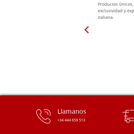
Las tablas de tilo macizo que compré
Productos únicos, 
en línea en la bien surtida carpintería
exclusividad y exp
Dal Molin para tallar tienen una
italiana.
excelente relación calidad-precio y
están disponibles en una amplia
gama de tamaños. Además, los
productos se empaquetaron
cuidadosamente y se entregaron a
tiempo. ¡Enhorabuena!
Llamanos
+34 444 659 513