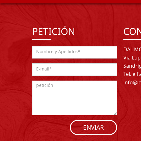
PETICIÓN
CO
DAL MO
Via Lup
Sandrig
Tel. e 
info@ic
ENVIAR