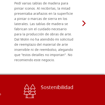
Pedí varias tablas de madera para
Vale la pe
pintar iconos. Al recibirlas, la mitad
su maravil
presentaba arañazos en la superficie
materiales
a pintar o marcas de sierra en los
madera mo
laterales. Las tablas de madera se
herramient
fabrican sin el cuidado necesario
necesario 
para la producción de obras de arte.
pirograba
Dal Molin no ha atendido mi solicitud
íconos pint
de reemplazo del material de arte
ofrecen cu
inservible ni de reembolso, alegando
personal e
que "estos detalles no importan". No
generoso c
recomiendo este negocio.
sugerencias
Sostenibilidad
o