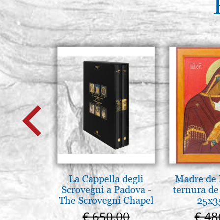
La Cappella degli
Madre de 
Scrovegni a Padova -
ternura d
The Scrovegni Chapel
25x3
in Padua
€ 650,00
€ 48