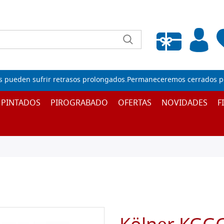
Lista de deseos vacía
s pueden sufrir retrasos prolongados.Permaneceremos cerrados por
 PINTADOS
PIROGRABADO
OFERTAS
NOVIDADES
F