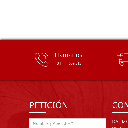
tiempo. ¡Enhorabuena!
Llamanos
+34 444 659 513
PETICIÓN
CO
DAL MO