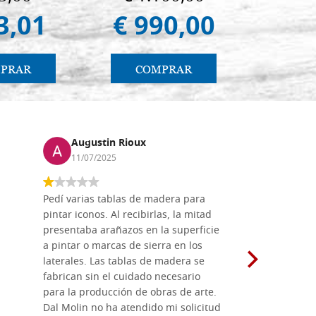
al. 2019)
3,01
€ 990,00
€ 
PRAR
COMPRAR
CO
Augustin Rioux
Marz
11/07/2025
01/07
Pedí varias tablas de madera para
Vale la pe
pintar iconos. Al recibirlas, la mitad
su maravil
presentaba arañazos en la superficie
materiales
a pintar o marcas de sierra en los
madera mo
laterales. Las tablas de madera se
herramient
fabrican sin el cuidado necesario
necesario 
para la producción de obras de arte.
pirograba
Dal Molin no ha atendido mi solicitud
íconos pint