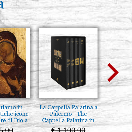
a
ntiamo in
La Cappella Palatina a
L'uomo d
tiche icone
Palermo - The
Una s
re di Dio a
Cappella Palatina in
immag
 e Suzdal
Palermo
pá
5,00
€ 1.100,00
€ 1