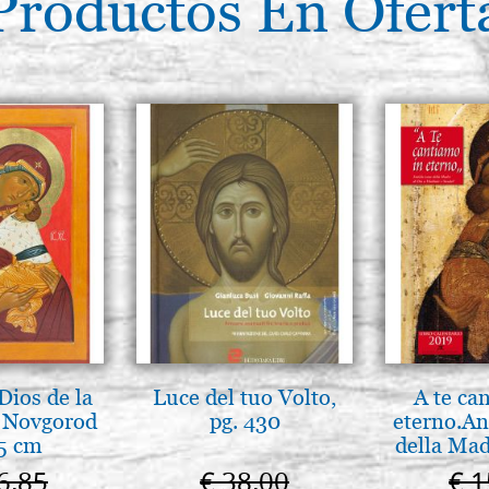
Productos En Ofert
Dios de la
Luce del tuo Volto,
A te ca
e Novgorod
pg. 430
eterno.An
5 cm
della Mad
Vladimir
6,85
€ 38,00
€ 1