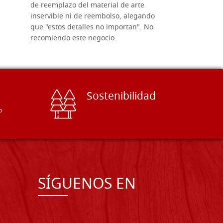
de reemplazo del material de arte
ofrecen cu
inservible ni de reembolso, alegando
personal e
que "estos detalles no importan". No
generoso c
recomiendo este negocio.
sugerencias
Sostenibilidad
o
SÍGUENOS EN