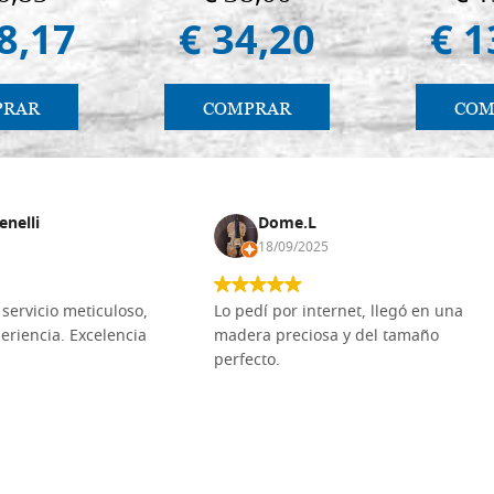
(libro-c
8,17
€ 34,20
€ 1
PRAR
COMPRAR
COM
enelli
Dome.L
18/09/2025
servicio meticuloso,
Lo pedí por internet, llegó en una
eriencia. Excelencia
madera preciosa y del tamaño
perfecto.