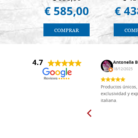
€ 585,00
€ 43
COMPRAR
COM
4.7
Anna Maria Negri
Antonella B
17/02/2025
18/12/2025
Las tablas de tilo macizo que compré
Productos únicos, 
en línea en la bien surtida carpintería
exclusividad y exp
Dal Molin para tallar tienen una
italiana.
excelente relación calidad-precio y
están disponibles en una amplia
gama de tamaños. Además, los
productos se empaquetaron
cuidadosamente y se entregaron a