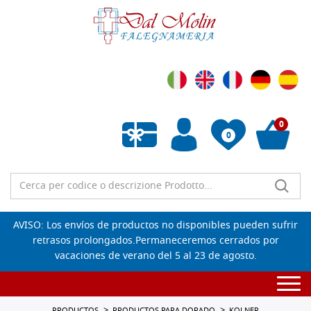
0
0
Lista de deseos vacía
AVISO: Los envíos de productos no disponibles pueden sufrir
retrasos prolongados.Permaneceremos cerrados por
vacaciones de verano del 5 al 23 de agosto.
Togg
navi