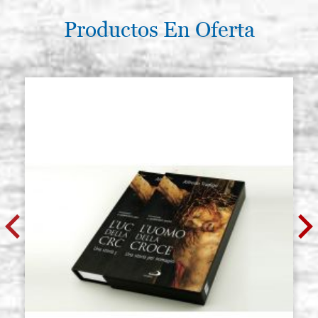
€ 14,00
ACQUISTA
Productos En Oferta
BOLO amarillo ocra, armenio
Existencias: 1 - COD.
natural gr.250 Kolner
M0613
€ 14,00
ACQUISTA