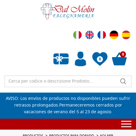
0
0
Lista de deseos vacía
AVISO: Los envíos de productos no disponibles pueden sufrir
retrasos prolongados.Permaneceremos cerrados por
vacaciones de verano del 5 al 23 de agosto.
Togg
navi