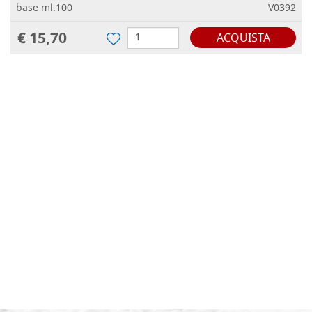
base ml.100
V0392
€ 15,70
ACQUISTA