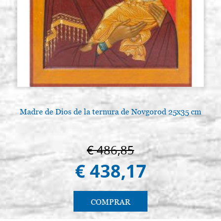
Madre de Dios de la ternura de Novgorod 25x35 cm
L
€ 486,85
€ 438,17
COMPRAR