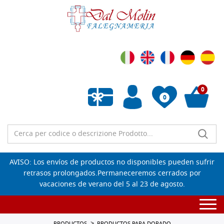
0
0
Lista de deseos vacía
AVISO: Los envíos de productos no disponibles pueden sufrir
retrasos prolongados.Permaneceremos cerrados por
vacaciones de verano del 5 al 23 de agosto.
Togg
navi