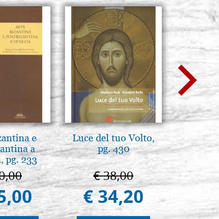
zantina e
Luce del tuo Volto,
Il Duom
antina a
pg. 430
The Cathe
, pg. 233
0,00
€ 38,00
€ 1
5,00
€ 34,20
€ 9