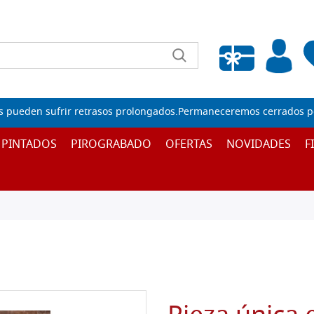
Lista de deseos vacía
s pueden sufrir retrasos prolongados.Permaneceremos cerrados por
 PINTADOS
PIROGRABADO
OFERTAS
NOVIDADES
F