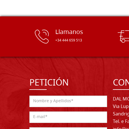
Llamanos
+34 444 659 513
PETICIÓN
CO
DAL MO
Via Lup
Sandrig
Tel. e 