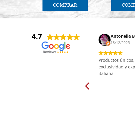
COMPRAR
COM
4.7
Anna Maria Negri
Antonella B
17/02/2025
18/12/2025
Las tablas de tilo macizo que compré
Productos únicos, 
en línea en la bien surtida carpintería
exclusividad y exp
Dal Molin para tallar tienen una
italiana.
excelente relación calidad-precio y
están disponibles en una amplia
gama de tamaños. Además, los
productos se empaquetaron
cuidadosamente y se entregaron a
tiempo. ¡Enhorabuena!