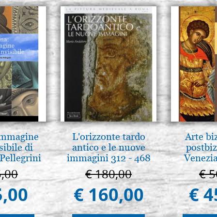
 Immagine
L'orizzonte tardo
Arte bi
sibile di
antico e le nuove
postbiz
Pellegrini
immagini 312 - 468
Venezia
5,00
€ 180,00
€ 5
5,00
€ 160,00
€ 4