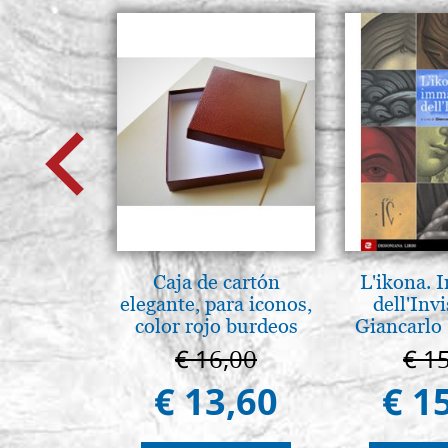
Caja de cartón
L'ikona.
elegante, para iconos,
dell'Invi
color rojo burdeos
Giancarlo 
€ 16,00
€ 1
€ 13,60
€ 1