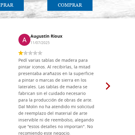
PRAR
COMPRAR
CO
Augustin Rioux
Marz
11/07/2025
01/07
Pedí varias tablas de madera para
Vale la pe
pintar iconos. Al recibirlas, la mitad
su maravil
presentaba arañazos en la superficie
materiales
a pintar o marcas de sierra en los
madera mo
laterales. Las tablas de madera se
herramient
fabrican sin el cuidado necesario
necesario 
para la producción de obras de arte.
pirograba
Dal Molin no ha atendido mi solicitud
íconos pint
de reemplazo del material de arte
ofrecen cu
inservible ni de reembolso, alegando
personal e
que "estos detalles no importan". No
generoso c
recomiendo este negocio.
sugerencias