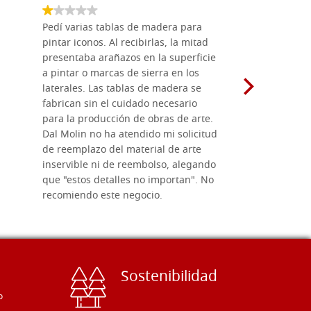
ACQUISTA
Pedí varias tablas de madera para
Vale la pe
N. 16 serie 100
Existencias: 6 - COD. P0042T16
pintar iconos. Al recibirlas, la mitad
su maravil
presentaba arañazos en la superficie
materiales
a pintar o marcas de sierra en los
madera mo
ACQUISTA
laterales. Las tablas de madera se
herramient
fabrican sin el cuidado necesario
necesario 
N. 18 serie 100
Existencias: 1 - COD. P0042T18
para la producción de obras de arte.
pirograba
Dal Molin no ha atendido mi solicitud
íconos pint
de reemplazo del material de arte
ofrecen cu
ACQUISTA
inservible ni de reembolso, alegando
personal e
que "estos detalles no importan". No
generoso c
recomiendo este negocio.
sugerencias
Sostenibilidad
o