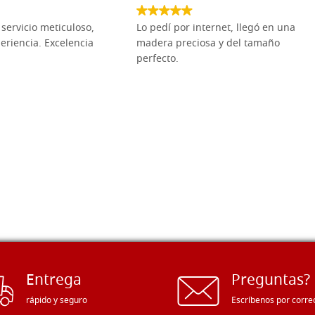
€ 28,00
servicio meticuloso,
Lo pedí por internet, llegó en una
Pencil redondo, ardilla pura, 
eriencia. Excelencia
madera preciosa y del tamaño
Tintoretto
perfecto.
€ 30,00
Pencil redondo, ardilla pura, 
Tintoretto
€ 35,00
Entrega
Preguntas?
rápido y seguro
Escríbenos por corre