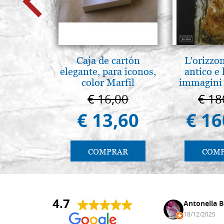
Caja de cartón
L'orizzo
elegante, para iconos,
antico e
color Marfil
immagini 
€ 16,00
€ 18
€ 13,60
€ 16
COMPRAR
COM
4.7
Anna Maria Negri
Antonella B
17/02/2025
18/12/2025