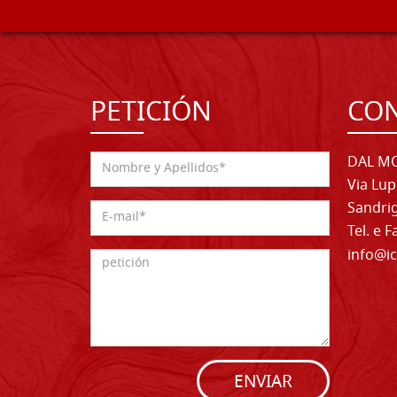
PETICIÓN
CO
DAL MO
Via Lup
Sandrig
Tel. e 
info@ic
ENVIAR