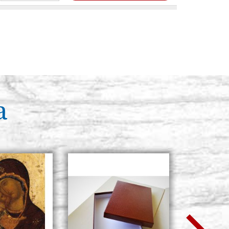
N° 4 serie 100
Existencias: 31 - COD. P0018T
ACQUISTA
N° 5 serie 100
Existencias: 24 - COD. P0019T
a
ACQUISTA
N° 6 serie 100
Existencias: 5 - COD. P0020T
ACQUISTA
N° 7 serie 100
Existencias: 14 - COD. P0021T
ACQUISTA
N° 8 serie 100
Existencias: 5 - COD. P0022T