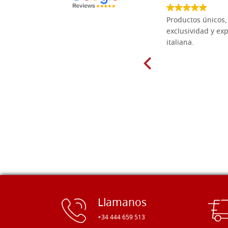
Las tablas de tilo macizo que compré
Productos únicos, 
en línea en la bien surtida carpintería
exclusividad y exp
Dal Molin para tallar tienen una
italiana.
excelente relación calidad-precio y
están disponibles en una amplia
gama de tamaños. Además, los
productos se empaquetaron
cuidadosamente y se entregaron a
tiempo. ¡Enhorabuena!
Llamanos
+34 444 659 513