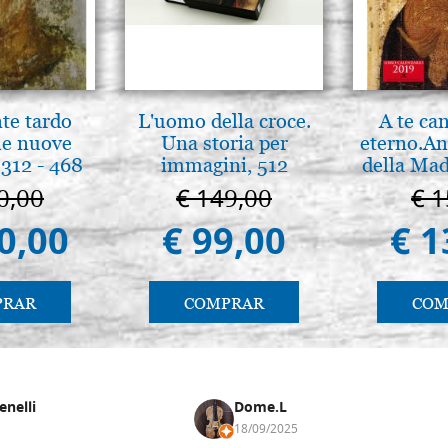
Tintoretto
€ 16,90
Pencil redondo, ardilla pura, 
Borciani Bonazzi
nte tardo
L'uomo della croce.
A te ca
 le nuove
Una storia per
eterno.An
€ 18,50
312 - 468
immagini, 512
della Mad
páginas
Vladimir
0,00
€ 149,00
€ 1
Pencil redondo, ardilla pura, 
(libro-c
Tintoretto
0,00
€ 99,00
€ 1
€ 19,20
Pencil redondo, ardilla pura, 
PRAR
COMPRAR
COM
Tintoretto
€ 21,80
Pencil redondo, ardilla pura, 
enelli
Dome.L
Tintoretto
18/09/2025