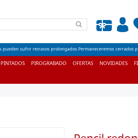
Lista de deseos vacía
s pueden sufrir retrasos prolongados.Permaneceremos cerrados por
 PINTADOS
PIROGRABADO
OFERTAS
NOVIDADES
F