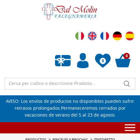
0
0
Lista de deseos vacía
AVISO: Los envíos de productos no disponibles pueden sufrir
retrasos prolongados.Permaneceremos cerrados por
vacaciones de verano del 5 al 23 de agosto.
Togg
navi