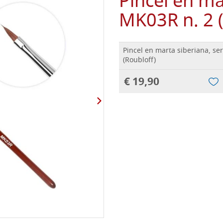
Pincel en ma
MK03R n. 2 (
Pincel en marta siberiana, se
(Roubloff)
€ 19,90