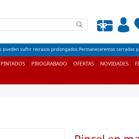
Lista de deseos vacía
s pueden sufrir retrasos prolongados.Permaneceremos cerrados por
 PINTADOS
PIROGRABADO
OFERTAS
NOVIDADES
F