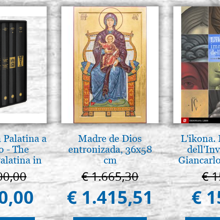
 Palatina a
Madre de Dios
L'ikona.
o - The
entronizada, 36x58
dell'Inv
alatina in
cm
Giancarlo
ermo
00,00
€ 1.665,30
€ 1
0,00
€ 1.415,51
€ 1