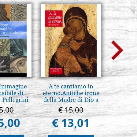
 Immagine
A te cantiamo in
Arte b
isibile di
eterno.Antiche icone
postbi
 Pellegrini
della Madre di Dio a
Venezi
Vladimir e Suzdal
5,00
€ 15,00
€ 
(libro-cal. 2019)
5,00
€ 13,01
€ 