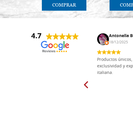
COMPRAR
COM
4.7
Anna Maria Negri
Antonella B
17/02/2025
18/12/2025
Las tablas de tilo macizo que compré
Productos únicos, 
en línea en la bien surtida carpintería
exclusividad y exp
Dal Molin para tallar tienen una
italiana.
excelente relación calidad-precio y
están disponibles en una amplia
gama de tamaños. Además, los
productos se empaquetaron
cuidadosamente y se entregaron a
tiempo. ¡Enhorabuena!