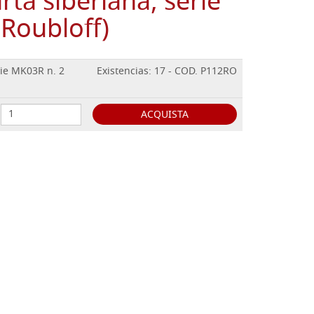
rta siberiana, serie
Roubloff)
rie MK03R n. 2
Existencias: 17 - COD. P112RO
ACQUISTA