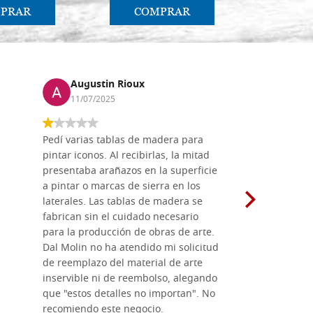
PRAR
COMPRAR
CO
Augustin Rioux
Marz
11/07/2025
01/07
Pedí varias tablas de madera para
Vale la pe
pintar iconos. Al recibirlas, la mitad
su maravil
presentaba arañazos en la superficie
materiales
a pintar o marcas de sierra en los
madera mo
laterales. Las tablas de madera se
herramient
fabrican sin el cuidado necesario
necesario 
para la producción de obras de arte.
pirograba
Dal Molin no ha atendido mi solicitud
íconos pint
de reemplazo del material de arte
ofrecen cu
inservible ni de reembolso, alegando
personal e
que "estos detalles no importan". No
generoso c
recomiendo este negocio.
sugerencias