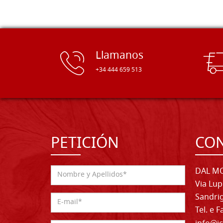
Llamanos
+34 444 659 513
PETICIÓN
CO
DAL MO
Via Lup
Sandrig
Tel. e 