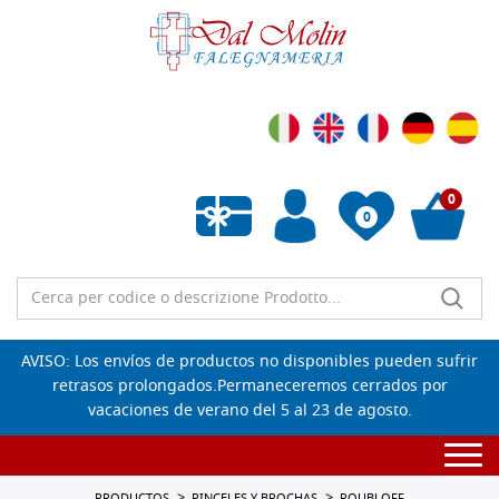
0
0
Lista de deseos vacía
AVISO: Los envíos de productos no disponibles pueden sufrir
retrasos prolongados.Permaneceremos cerrados por
vacaciones de verano del 5 al 23 de agosto.
Togg
navi