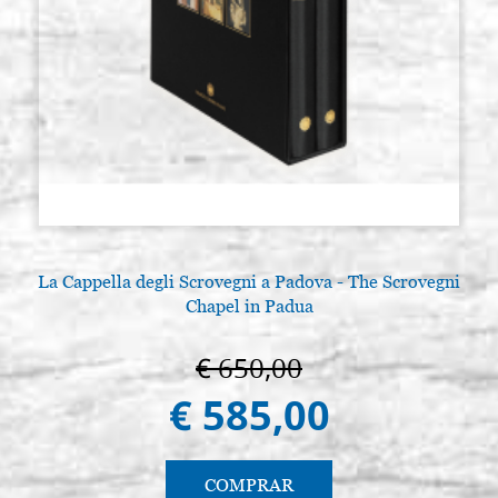
La Cappella degli Scrovegni a Padova - The Scrovegni
A
Chapel in Padua
€ 650,00
€ 585,00
COMPRAR