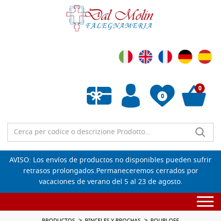
0
0
Lista de deseos vacía
AVISO: Los envíos de productos no disponibles pueden sufrir
retrasos prolongados.Permaneceremos cerrados por
vacaciones de verano del 5 al 23 de agosto.
Togg
navi