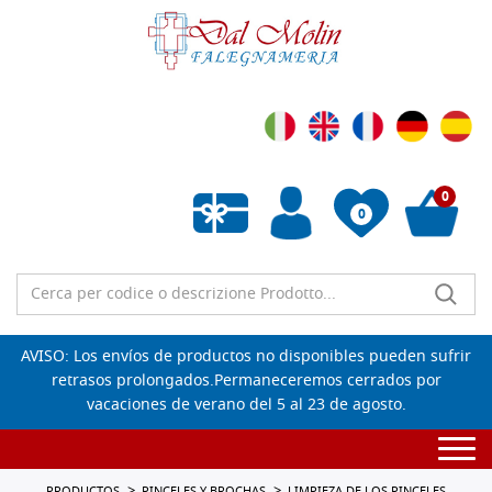
0
0
Lista de deseos vacía
AVISO: Los envíos de productos no disponibles pueden sufrir
retrasos prolongados.Permaneceremos cerrados por
vacaciones de verano del 5 al 23 de agosto.
Togg
navi