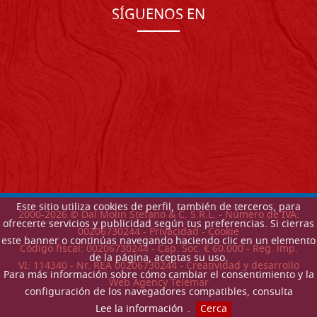
SÍGUENOS EN
Este sitio utiliza cookies de perfil, también de terceros, para
2000-
2026
© Dal Molin Stefano & C. S.R.L. - Número de IVA:
ofrecerte servicios y publicidad según tus preferencias. Si cierras
00206730244 -
Privacidad
-
Cookie
este banner o continúas navegando haciendo clic en un elemento
Código fiscal: 00206730244 - Cap. Soc. € 60.000 - Reg. imp.
de la página, aceptas su uso.
VI: 114340 - Nr. REA 00206730244 - Creatividad y desarrollo
Para más información sobre cómo cambiar el consentimiento y la
Web Agency Telemar
configuración de los navegadores compatibles, consulta
Lee la información
.
Cerca