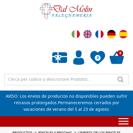
0
0
Lista de deseos vacía
AVISO: Los envíos de productos no disponibles pueden sufrir
retrasos prolongados.Permaneceremos cerrados por
vacaciones de verano del 5 al 23 de agosto.
Togg
navi