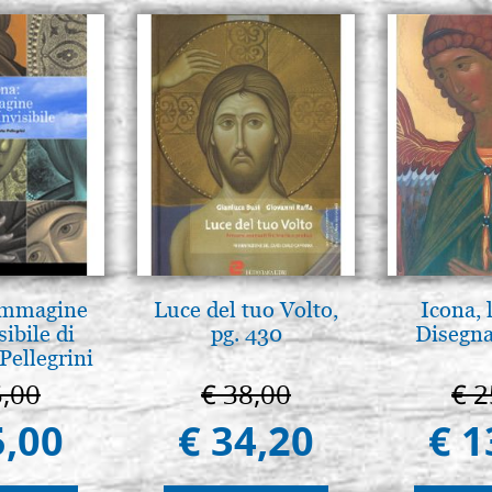
 Immagine
Luce del tuo Volto,
Icona, 
sibile di
pg. 430
Disegna
Pellegrini
5,00
€ 38,00
€ 2
5,00
€ 34,20
€ 1