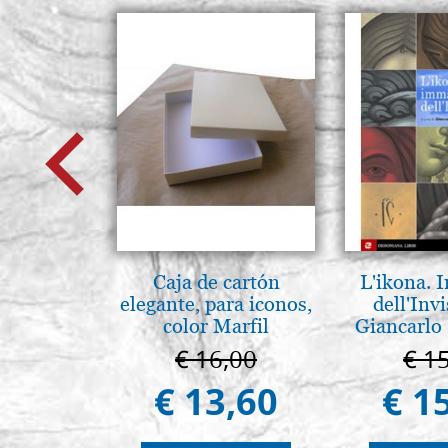
Caja de cartón
L'ikona.
elegante, para iconos,
dell'Invi
color Marfil
Giancarlo 
€ 16,00
€ 1
€ 13,60
€ 1