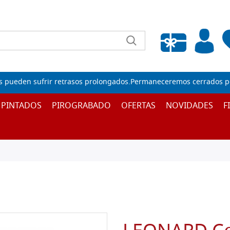
Lista de deseos vacía
s pueden sufrir retrasos prolongados.Permaneceremos cerrados por
 PINTADOS
PIROGRABADO
OFERTAS
NOVIDADES
F