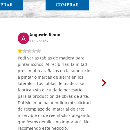
PRAR
COMPRAR
CO
Augustin Rioux
Marz
11/07/2025
01/07
Pedí varias tablas de madera para
Vale la pe
pintar iconos. Al recibirlas, la mitad
su maravil
presentaba arañazos en la superficie
materiales
a pintar o marcas de sierra en los
madera mo
laterales. Las tablas de madera se
herramient
fabrican sin el cuidado necesario
necesario 
para la producción de obras de arte.
pirograba
Dal Molin no ha atendido mi solicitud
íconos pint
de reemplazo del material de arte
ofrecen cu
inservible ni de reembolso, alegando
personal e
que "estos detalles no importan". No
generoso c
recomiendo este negocio.
sugerencias