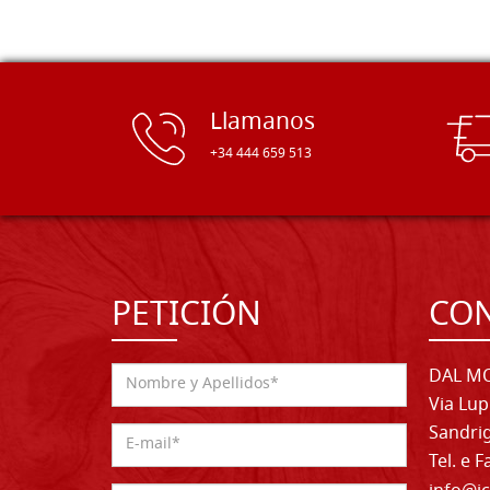
Llamanos
+34 444 659 513
PETICIÓN
CO
DAL MO
Via Lup
Sandrig
Tel. e 