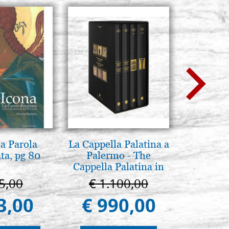
la Parola
La Cappella Palatina a
Madre
ta, pg 80
Palermo - The
entroni
Cappella Palatina in
Palermo
5,00
€ 1.100,00
€ 1
3,00
€ 990,00
€ 1.