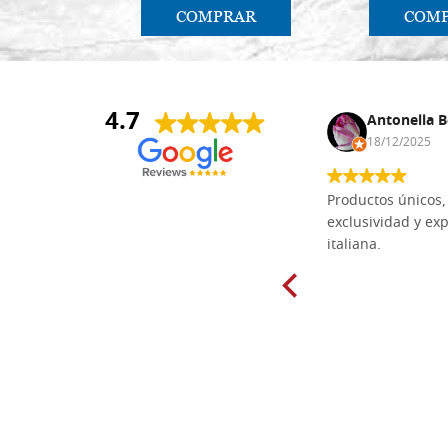
COMPRAR
COM
4.7
Anna Maria Negri
Antonella B
17/02/2025
18/12/2025
Las tablas de tilo macizo que compré
Productos únicos, 
en línea en la bien surtida carpintería
exclusividad y exp
Dal Molin para tallar tienen una
italiana.
excelente relación calidad-precio y
están disponibles en una amplia
gama de tamaños. Además, los
productos se empaquetaron
cuidadosamente y se entregaron a
tiempo. ¡Enhorabuena!