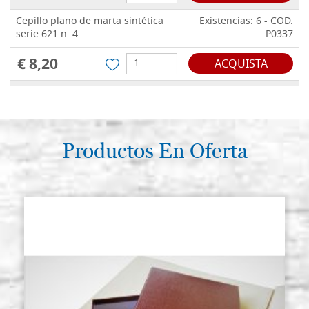
Cepillo plano de marta sintética
Existencias: 6 - COD.
serie 621 n. 4
P0337
€ 8,20
ACQUISTA
Cepillo plano de marta sintética
Existencias: 7 - COD.
serie 621 n. 6
P0338
€ 9,50
ACQUISTA
Productos En Oferta
Cepillo plano de marta sintética
Existencias: 9 - COD.
serie 621 n. 8
P0339
€ 10,20
ACQUISTA
Cepillo plano de marta sintética
Existencias: 9 - COD.
serie 621 n. 10
P0340
€ 12,40
ACQUISTA
Cepillo plano de marta sintética
Existencias: 8 - COD.