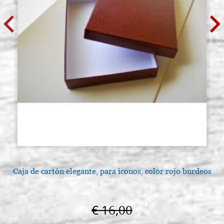
serie 621 n. 12
P0341
€ 14,00
ACQUISTA
Caja de cartón elegante, para iconos, color rojo burdeos
€ 16,00