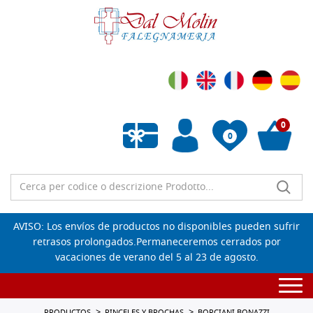
0
0
Lista de deseos vacía
AVISO: Los envíos de productos no disponibles pueden sufrir
retrasos prolongados.Permaneceremos cerrados por
vacaciones de verano del 5 al 23 de agosto.
Togg
navi