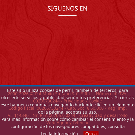
SÍGUENOS EN
Este sitio utiliza cookies de perfil, también de terceros, para
2000-
2026
© Dal Molin Stefano & C. S.R.L. - Número de IVA:
ofrecerte servicios y publicidad según tus preferencias. Si cierras
00206730244 -
Privacidad
-
Cookie
este banner o continúas navegando haciendo clic en un elemento
Código fiscal: 00206730244 - Cap. Soc. € 60.000 - Reg. imp.
de la página, aceptas su uso.
VI: 114340 - Nr. REA 00206730244 - Creatividad y desarrollo
Para más información sobre cómo cambiar el consentimiento y la
Web Agency Telemar
configuración de los navegadores compatibles, consulta
Lee la información
.
Cerca