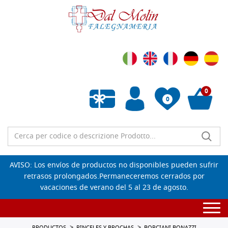
0
0
Lista de deseos vacía
AVISO: Los envíos de productos no disponibles pueden sufrir
retrasos prolongados.Permaneceremos cerrados por
vacaciones de verano del 5 al 23 de agosto.
Togg
navi