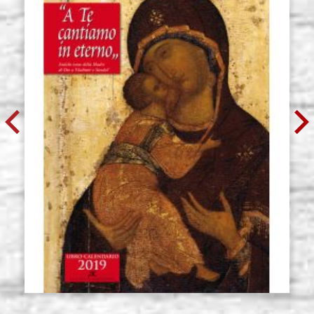
SERIE 107/S OBRA MAESTRA
Existencias: 5 - COD.
CEPILLO REDONDO EN SINTÉTICO
P03622
KOLINSKY MARTEN n. 6
€ 16,10
ACQUISTA