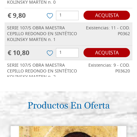
KOLINSKY MARTEN n. 0
€ 9,80
ACQUISTA
SERIE 107/S OBRA MAESTRA
Existencias: 11 - COD.
CEPILLO REDONDO EN SINTÉTICO
P0362
KOLINSKY MARTEN n. 1
€ 10,80
ACQUISTA
SERIE 107/S OBRA MAESTRA
Existencias: 9 - COD.
CEPILLO REDONDO EN SINTÉTICO
P03620
KOLINSKY MARTEN n. 2
€ 11,30
ACQUISTA
SERIE 107/S OBRA MAESTRA
Productos En Oferta
Existencias: 7 - COD.
CEPILLO REDONDO EN SINTÉTICO
P03621
KOLINSKY MARTEN n. 4
€ 14,10
ACQUISTA