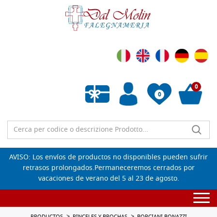
0
0
Lista de deseos vacía
AVISO: Los envíos de productos no disponibles pueden sufrir
retrasos prolongados.Permaneceremos cerrados por
vacaciones de verano del 5 al 23 de agosto.
Togg
navi