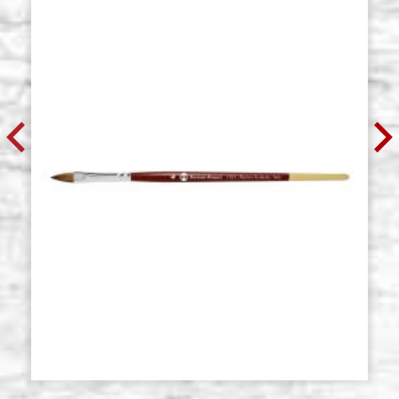
Pincel redondo, pelo de marta
Existencias: 15 - COD.
Kolinsky, serie 105 N.1, Borciani
P0117
Bonazzi
€ 10,40
ACQUISTA
Pincel redondo, pelo de marta
Existencias: 16 - COD.
Kolinsky, serie 105 N.2, Borciani
P0118
Bonazzi
€ 12,00
ACQUISTA
Pincel redondo, pelo de marta
Existencias: 12 - COD.
Kolinsky, serie 105 N. 3, Borciani
P0119
Bonazzi
€ 13,20
ACQUISTA
Pincel redondo, pelo de marta
Existencias: 7 - COD.
Kolinsky, serie 105 N.4, Borciani
P0120
Bonazzi