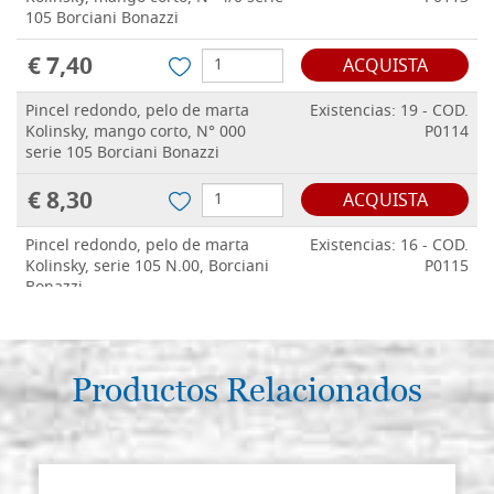
105 Borciani Bonazzi
€ 7,40
ACQUISTA
Pincel redondo, pelo de marta
Existencias: 19 - COD.
Kolinsky, mango corto, N° 000
P0114
serie 105 Borciani Bonazzi
€ 8,30
ACQUISTA
Pincel redondo, pelo de marta
Existencias: 16 - COD.
Kolinsky, serie 105 N.00, Borciani
P0115
Bonazzi
€ 9,00
ACQUISTA
Pincel redondo, pelo de marta
Productos Relacionados
Existencias: 18 - COD.
Kolinsky, serie 105 N.0, Borciani
P0116
Bonazzi
€ 9,20
ACQUISTA