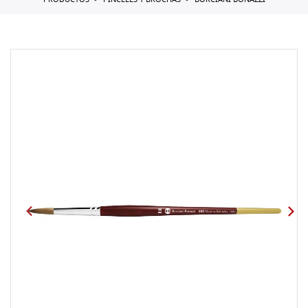
PRODUCTOS
PINCELES Y BROCHAS
BORCIANI BONAZZI