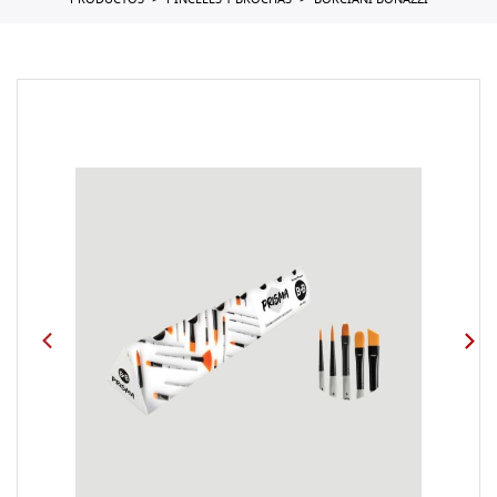
PRODUCTOS
PINCELES Y BROCHAS
BORCIANI BONAZZI