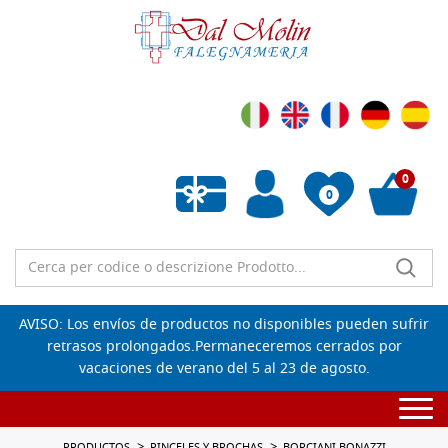
0
0
Lista de deseos vacía
AVISO: Los envíos de productos no disponibles pueden sufrir
retrasos prolongados.Permaneceremos cerrados por
vacaciones de verano del 5 al 23 de agosto.
Togg
navi