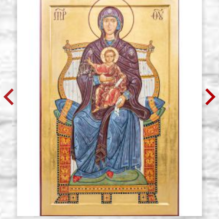
Cepillo sintético Mangusta, lengua
Existencias: 11 - COD.
de gato, serie 802 Borciani
P0316
Bonazzi num. 12
€ 9,10
ACQUISTA
Cepillo sintético Mangusta, lengua
Existencias: 11 - COD.
de gato, serie 802 Borciani
P03161
Bonazzi num. 16
€ 11,60
ACQUISTA
Cepillo sintético Mangusta, lengua
Existencias: 12 - COD.
de gato, serie 802 Borciani
P03162
Bonazzi num. 20
€ 16,60
ACQUISTA