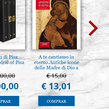
 di Pisa -
A te cantiamo in
Caja 
ral of Pisa
eterno.Antiche icone
elegante,
della Madre di Dio a
colo
Vladimir e Suzdal
000,00
€ 15,00
€ 
(libro-cal. 2019)
00,00
€ 13,01
€ 
PRAR
COMPRAR
CO