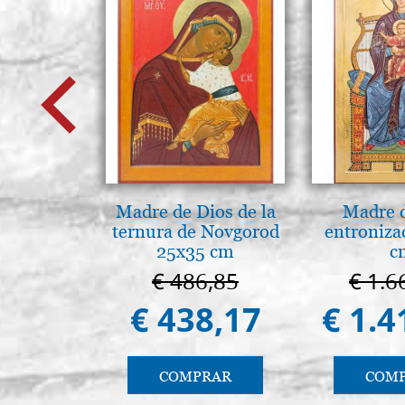
Madre de Dios de la
Madre 
ternura de Novgorod
entroniza
25x35 cm
c
€ 486,85
€ 1.6
€ 438,17
€ 1.4
COMPRAR
COM