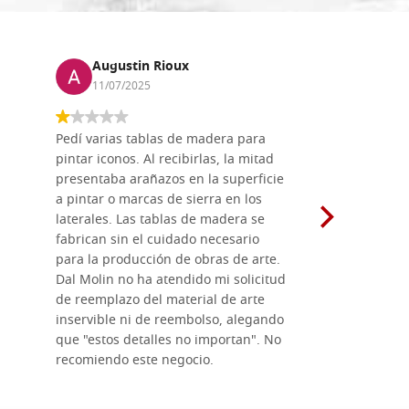
Augustin Rioux
Marz
11/07/2025
01/07
Pedí varias tablas de madera para
Vale la pe
pintar iconos. Al recibirlas, la mitad
su maravil
presentaba arañazos en la superficie
materiales
a pintar o marcas de sierra en los
madera mo
laterales. Las tablas de madera se
herramient
fabrican sin el cuidado necesario
necesario 
para la producción de obras de arte.
pirograba
Dal Molin no ha atendido mi solicitud
íconos pint
de reemplazo del material de arte
ofrecen cu
inservible ni de reembolso, alegando
personal e
que "estos detalles no importan". No
generoso c
recomiendo este negocio.
sugerencias