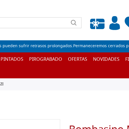
Lista de deseos vacía
s pueden sufrir retrasos prolongados.Permaneceremos cerrados por
 PINTADOS
PIROGRABADO
OFERTAS
NOVIDADES
F
ZI