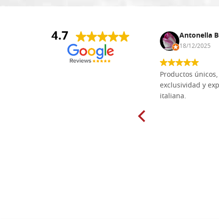
4.7
Anna Maria Negri
Antonella B
17/02/2025
18/12/2025
Las tablas de tilo macizo que compré
Productos únicos, 
en línea en la bien surtida carpintería
exclusividad y exp
Dal Molin para tallar tienen una
italiana.
excelente relación calidad-precio y
están disponibles en una amplia
gama de tamaños. Además, los
productos se empaquetaron
cuidadosamente y se entregaron a
tiempo. ¡Enhorabuena!