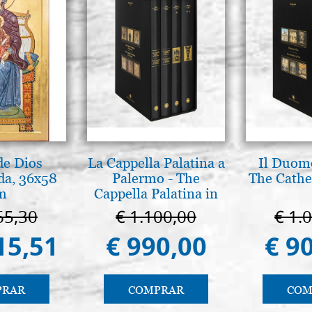
de Dios
La Cappella Palatina a
Il Duomo
da, 36x58
Palermo - The
The Cathed
m
Cappella Palatina in
Palermo
65,30
€ 1.100,00
€ 1.
15,51
€ 990,00
€ 9
PRAR
COMPRAR
COM