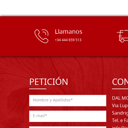
Llamanos
+34 444 659 513
PETICIÓN
CO
DAL MO
Via Lup
Sandrig
Tel. e 