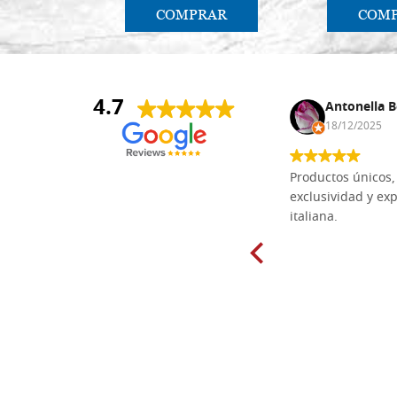
COMPRAR
COM
4.7
Anna Maria Negri
Antonella B
17/02/2025
18/12/2025
Las tablas de tilo macizo que compré
Productos únicos, 
en línea en la bien surtida carpintería
exclusividad y exp
Dal Molin para tallar tienen una
italiana.
excelente relación calidad-precio y
están disponibles en una amplia
gama de tamaños. Además, los
productos se empaquetaron
cuidadosamente y se entregaron a
tiempo. ¡Enhorabuena!