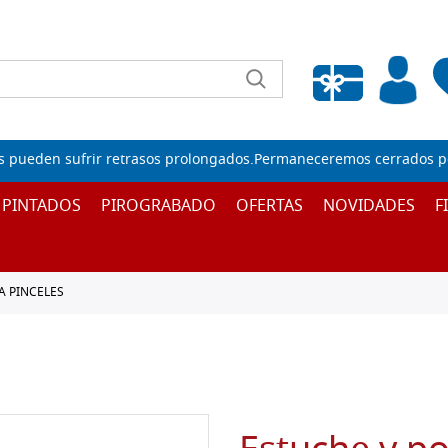
Lista de deseos vacía
s pueden sufrir retrasos prolongados.Permaneceremos cerrados por
 PINTADOS
PIROGRABADO
OFERTAS
NOVIDADES
F
A PINCELES