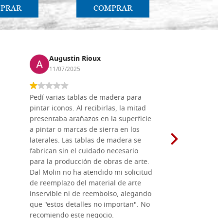
PRAR
COMPRAR
CO
Augustin Rioux
Marz
11/07/2025
01/07
Pedí varias tablas de madera para
Vale la pe
pintar iconos. Al recibirlas, la mitad
su maravil
presentaba arañazos en la superficie
materiales
a pintar o marcas de sierra en los
madera mo
laterales. Las tablas de madera se
herramient
fabrican sin el cuidado necesario
necesario 
para la producción de obras de arte.
pirograba
Dal Molin no ha atendido mi solicitud
íconos pint
de reemplazo del material de arte
ofrecen cu
inservible ni de reembolso, alegando
personal e
que "estos detalles no importan". No
generoso c
recomiendo este negocio.
sugerencias