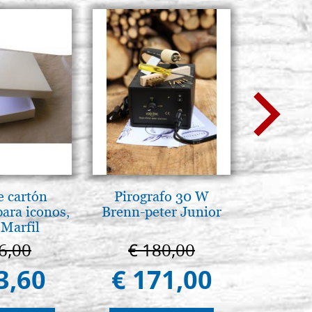
e cartón
Pirografo 30 W
L'ikona
para iconos,
Brenn-peter Junior
dell'In
 Marfil
Giancarl
6,00
€ 180,00
€ 
3,60
€ 171,00
€ 