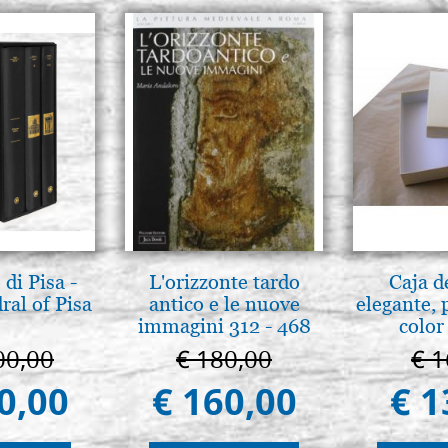
di Pisa -
L'orizzonte tardo
Caja d
ral of Pisa
antico e le nuove
elegante, 
immagini 312 - 468
color
00,00
€ 180,00
€ 1
0,00
€ 160,00
€ 1