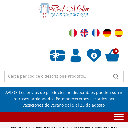
0
0
Lista de deseos vacía
AVISO: Los envíos de productos no disponibles pueden sufrir
retrasos prolongados.Permaneceremos cerrados por
vacaciones de verano del 5 al 23 de agosto.
Togg
navi