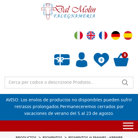
0
0
Lista de deseos vacía
AVISO: Los envíos de productos no disponibles pueden sufrir
retrasos prolongados.Permaneceremos cerrados por
vacaciones de verano del 5 al 23 de agosto.
Togg
navi