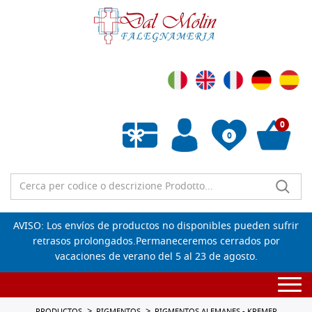
0
0
Lista de deseos vacía
AVISO: Los envíos de productos no disponibles pueden sufrir
retrasos prolongados.Permaneceremos cerrados por
vacaciones de verano del 5 al 23 de agosto.
Togg
navi