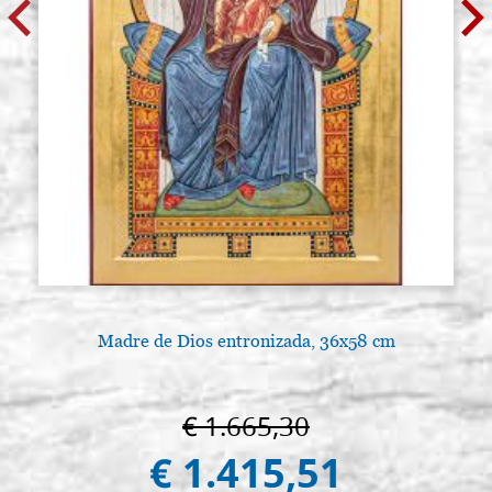
Madre de Dios entronizada, 36x58 cm
A
€ 1.665,30
€ 1.415,51