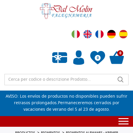
0
0
Lista de deseos vacía
AVISO: Los envíos de productos no disponibles pueden sufrir
retrasos prolongados.Permaneceremos cerrados por
vacaciones de verano del 5 al 23 de agosto.
Togg
navi