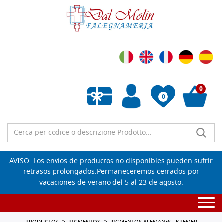
0
0
Lista de deseos vacía
AVISO: Los envíos de productos no disponibles pueden sufrir
retrasos prolongados.Permaneceremos cerrados por
vacaciones de verano del 5 al 23 de agosto.
Togg
navi