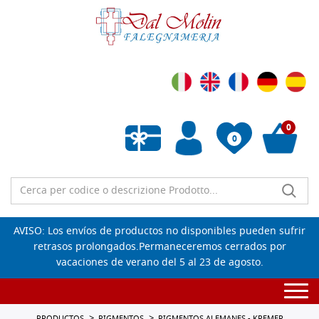
0
0
Lista de deseos vacía
AVISO: Los envíos de productos no disponibles pueden sufrir
retrasos prolongados.Permaneceremos cerrados por
vacaciones de verano del 5 al 23 de agosto.
Togg
navi