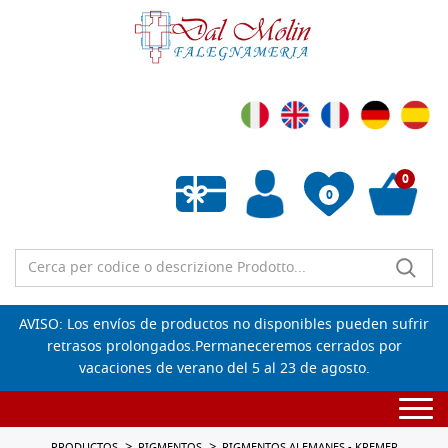
0
0
Lista de deseos vacía
AVISO: Los envíos de productos no disponibles pueden sufrir
retrasos prolongados.Permaneceremos cerrados por
vacaciones de verano del 5 al 23 de agosto.
Togg
navi