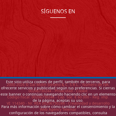
SÍGUENOS EN
Este sitio utiliza cookies de perfil, también de terceros, para
2000-
2026
© Dal Molin Stefano & C. S.R.L. - Número de IVA:
ofrecerte servicios y publicidad según tus preferencias. Si cierras
00206730244 -
Privacidad
-
Cookie
este banner o continúas navegando haciendo clic en un elemento
Código fiscal: 00206730244 - Cap. Soc. € 60.000 - Reg. imp.
de la página, aceptas su uso.
VI: 114340 - Nr. REA 00206730244 - Creatividad y desarrollo
Para más información sobre cómo cambiar el consentimiento y la
Web Agency Telemar
configuración de los navegadores compatibles, consulta