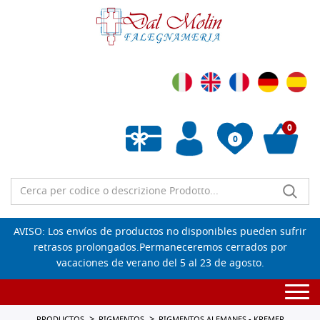
0
0
Lista de deseos vacía
AVISO: Los envíos de productos no disponibles pueden sufrir
retrasos prolongados.Permaneceremos cerrados por
vacaciones de verano del 5 al 23 de agosto.
Togg
navi