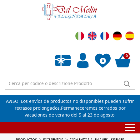
0
0
Lista de deseos vacía
AVISO: Los envíos de productos no disponibles pueden sufrir
retrasos prolongados.Permaneceremos cerrados por
vacaciones de verano del 5 al 23 de agosto.
Togg
navi