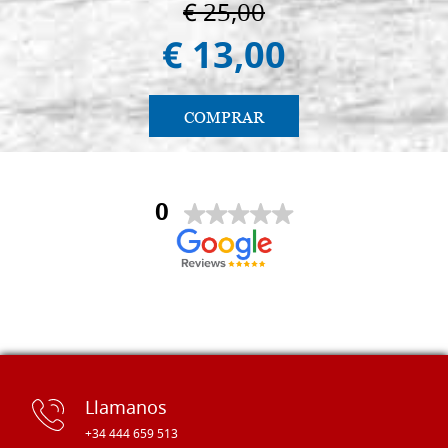
€ 25,00
€ 13,00
COMPRAR
0
Llamanos
+34 444 659 513