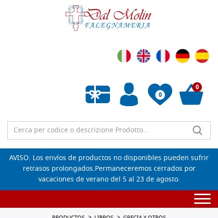
0
0
Lista de deseos vacía
AVISO: Los envíos de productos no disponibles pueden sufrir
retrasos prolongados.Permaneceremos cerrados por
vacaciones de verano del 5 al 23 de agosto.
Togg
navi