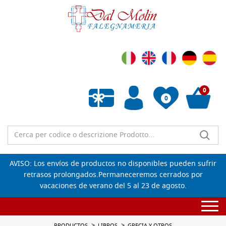
0
0
Lista de deseos vacía
AVISO: Los envíos de productos no disponibles pueden sufrir
retrasos prolongados.Permaneceremos cerrados por
vacaciones de verano del 5 al 23 de agosto.
Togg
navi