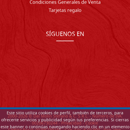
Condiciones Generales de Venta
Tarjetas regalo
SÍGUENOS EN
Este sitio utiliza cookies de perfil, también de terceros, para
2000-
2026
© Dal Molin Stefano & C. S.R.L. - Número de IVA:
ofrecerte servicios y publicidad según tus preferencias. Si cierras
00206730244 -
Privacidad
-
Cookie
este banner o continúas navegando haciendo clic en un elemento