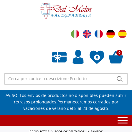
0
0
Lista de deseos vacía
AVISO: Los envíos de productos no disponibles pueden sufrir
retrasos prolongados.Permaneceremos cerrados por
vacaciones de verano del 5 al 23 de agosto.
Togg
navi