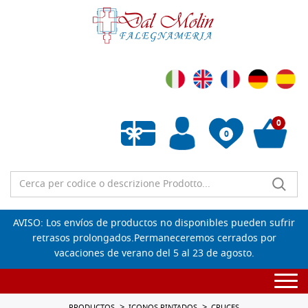
0
0
Lista de deseos vacía
AVISO: Los envíos de productos no disponibles pueden sufrir
retrasos prolongados.Permaneceremos cerrados por
vacaciones de verano del 5 al 23 de agosto.
Togg
navi