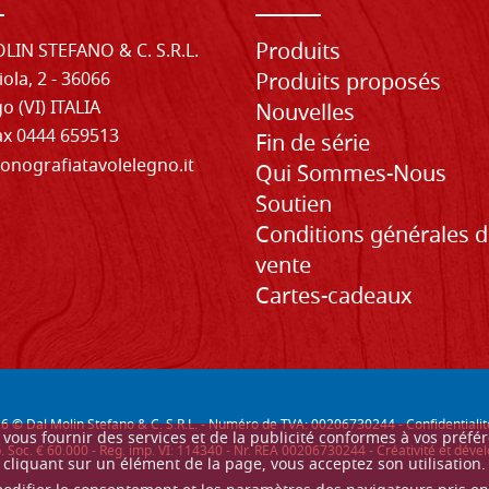
Produits
LIN STEFANO & C. S.R.L.
iola, 2 - 36066
Produits proposés
o (VI) ITALIA
Nouvelles
Fax 0444 659513
Fin de série
onografiatavolelegno.it
Qui Sommes-Nous
Soutien
Conditions générales 
vente
Cartes-cadeaux
26
© Dal Molin Stefano & C. S.R.L. - Numéro de TVA: 00206730244 -
Confidentialit
ur vous fournir des services et de la publicité conformes à vos préf
. Soc. € 60.000 - Reg. imp. VI: 114340 - Nr. REA 00206730244 - Créativité et d
cliquant sur un élément de la page, vous acceptez son utilisation.