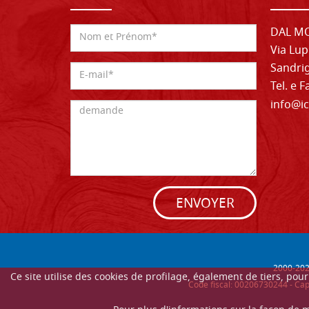
DAL MO
Via Lup
Sandrig
Tel. e 
info@ic
ENVOYER
2000-
20
Ce site utilise des cookies de profilage, également de tiers, po
Code fiscal: 00206730244 - Cap