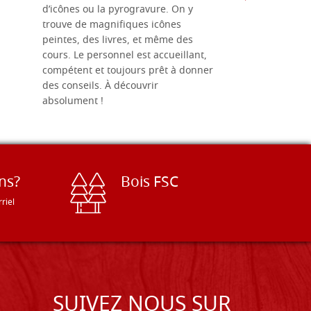
d’icônes ou la pyrogravure. On y
dans une 
trouve de magnifiques icônes
dimensions
peintes, des livres, et même des
soigneusem
cours. Le personnel est accueillant,
dans les dé
compétent et toujours prêt à donner
des conseils. À découvrir
absolument !
ns?
Bois FSC
riel
SUIVEZ NOUS SUR