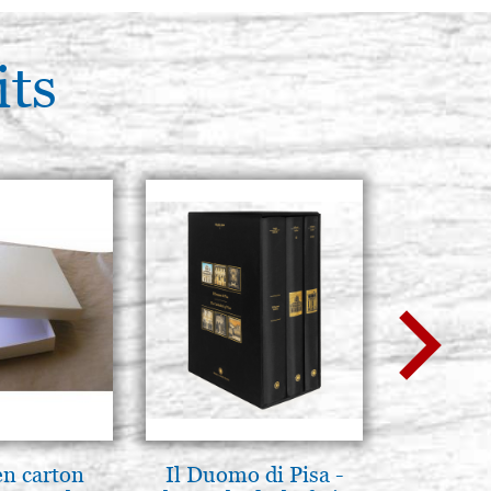
its
en carton
Il Duomo di Pisa -
Boites