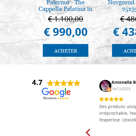
Palermo - The
Novgorod 
Cappella Palatina in
25x3
Palermo
€ 1.100,00
€ 48
€ 990,00
€ 43
ACHETER
ACH
4.7
Daniel Vandewalle
Antonella B
27/07/2017
18/12/2025
société fiable et correcte. Très bon
Des produits uniq
matériel.
irréprochable, l'ex
l'expertise. L'exce