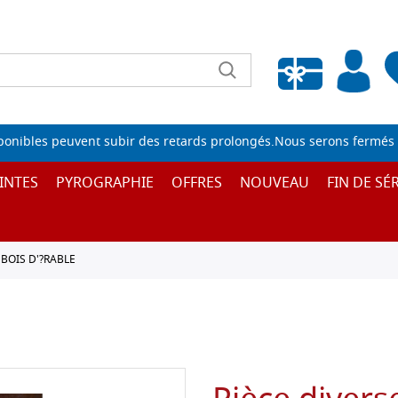
Liste de souhaits vide
sponibles peuvent subir des retards prolongés.Nous serons fermés 
INTES
PYROGRAPHIE
OFFRES
NOUVEAU
FIN DE SÉR
BOIS D'?RABLE