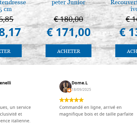
tendresse
peter Junior
Recouvert
5 cm
iv
6,85
€ 180,00
€ 1
8,17
€ 171,00
€ 1
ETER
ACHETER
ACH
enelli
Dome.L
18/09/2025
ues, un service
Commandé en ligne, arrivé en
clusivité et
magnifique bois et de taille parfaite
llence italienne.