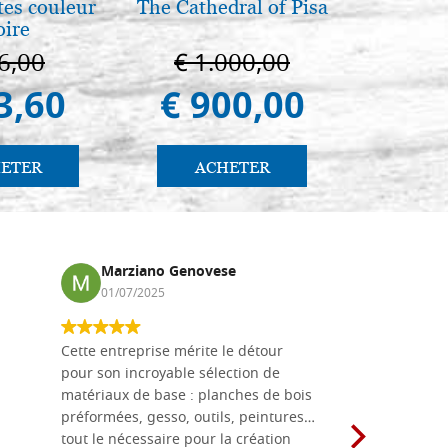
es couleur
The Cathedral of Pisa
Recouver
oire
bo
6,00
€ 1.000,00
€ 
3,60
€ 900,00
€ 
ETER
ACHETER
AC
Marziano Genovese
Anna
01/07/2025
17/02
Cette entreprise mérite le détour
Les planche
pour son incroyable sélection de
achetées e
matériaux de base : planches de bois
une menuis
préformées, gesso, outils, peintures…
achalandée
tout le nécessaire pour la création
rapport qu