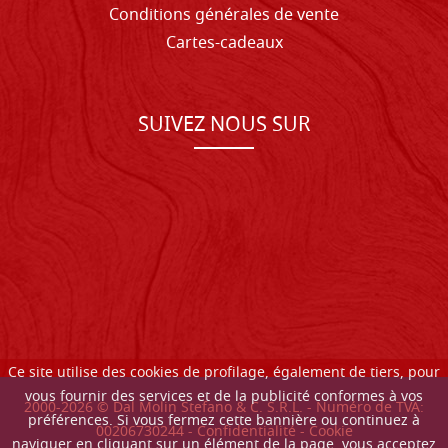
Conditions générales de vente
Cartes-cadeaux
SUIVEZ NOUS SUR
Ce site utilise des cookies de profilage, également de tiers, pour
vous fournir des services et de la publicité conformes à vos
2000-
2026
© Dal Molin Stefano & C. S.R.L. - Numéro de TVA:
préférences. Si vous fermez cette bannière ou continuez à
00206730244 -
Confidentialité
-
Cookie
naviguer en cliquant sur un élément de la page, vous acceptez