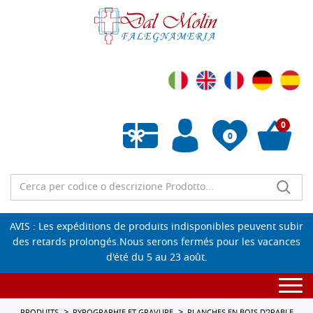
0
0
Liste de souhaits vide
AVIS : Les expéditions de produits indisponibles peuvent subir
des retards prolongés.Nous serons fermés pour les vacances
d'été du 5 au 23 août.
Togg
navi