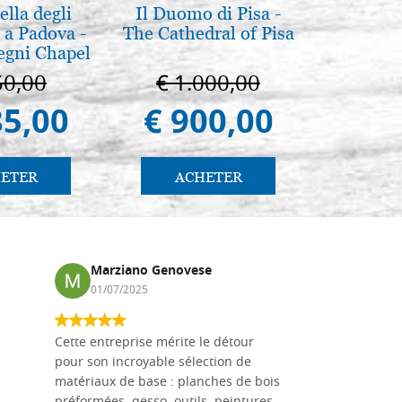
lla degli
Il Duomo di Pisa -
Mère
 a Padova -
The Cathedral of Pisa
intronis
egni Chapel
Padua
50,00
€ 1.000,00
€ 1
85,00
€ 900,00
€ 1.
ETER
ACHETER
AC
Marziano Genovese
Anna
01/07/2025
17/02
Cette entreprise mérite le détour
Les planche
pour son incroyable sélection de
achetées e
matériaux de base : planches de bois
une menuis