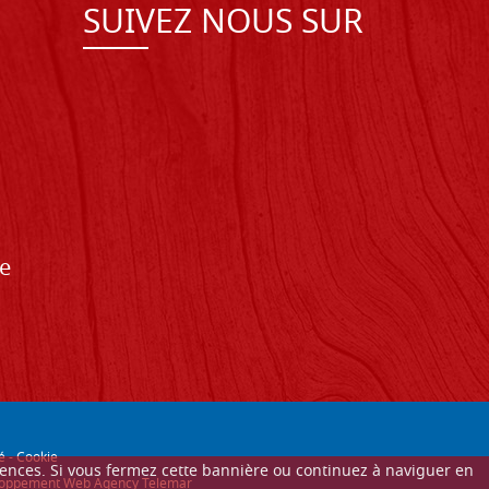
SUIVEZ NOUS SUR
de
é
-
Cookie
érences. Si vous fermez cette bannière ou continuez à naviguer en
éveloppement Web Agency Telemar