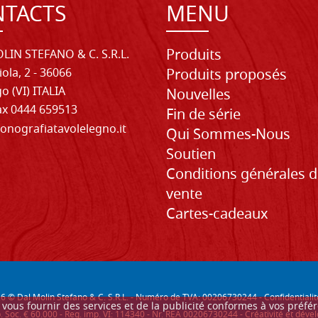
TACTS
MENU
Produits
LIN STEFANO & C. S.R.L.
iola, 2 - 36066
Produits proposés
o (VI) ITALIA
Nouvelles
Fax 0444 659513
Fin de série
onografiatavolelegno.it
Qui Sommes-Nous
Soutien
Conditions générales 
vente
Cartes-cadeaux
26
© Dal Molin Stefano & C. S.R.L. - Numéro de TVA: 00206730244 -
Confidentialit
ur vous fournir des services et de la publicité conformes à vos préf
. Soc. € 60.000 - Reg. imp. VI: 114340 - Nr. REA 00206730244 - Créativité et d