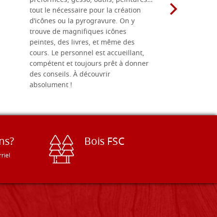
préformées, gesso, outils, peintures…
achalandée
tout le nécessaire pour la création
rapport qu
d’icônes ou la pyrogravure. On y
dans une 
trouve de magnifiques icônes
dimensions
peintes, des livres, et même des
soigneusem
cours. Le personnel est accueillant,
dans les dé
compétent et toujours prêt à donner
des conseils. À découvrir
absolument !
ns?
Bois FSC
riel