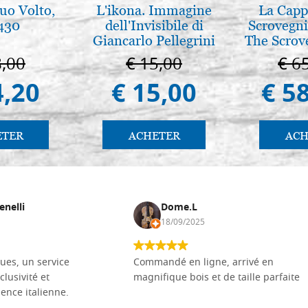
tuo Volto,
L'ikona. Immagine
La Cappe
 430
dell'Invisibile di
Scrovegni
Giancarlo Pellegrini
The Scrov
in 
8,00
€ 15,00
€ 6
4,20
€ 15,00
€ 5
ETER
ACHETER
ACH
enelli
Dome.L
18/09/2025
ues, un service
Commandé en ligne, arrivé en
clusivité et
magnifique bois et de taille parfaite
llence italienne.