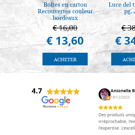
Boites en carton
Luce del 
Recouvertes couleur
pg.
bordeaux
€ 16,00
€ 3
€ 13,60
€ 3
ACHETER
ACH
4.7
Daniel Vandewalle
Antonella B
27/07/2017
18/12/2025
société fiable et correcte. Très bon
Des produits uniq
matériel.
irréprochable, l'ex
l'expertise. L'exce