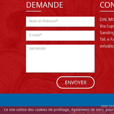
DEMANDE
CON
DAL MO
Via Lup
Sandrig
Tel. e 
info@ic
ENVOYER
2000-
20
Ce site utilise des cookies de profilage, également de tiers, po
Code fiscal: 00206730244 - Cap