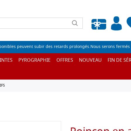
Liste de souhaits vide
sponibles peuvent subir des retards prolongés.Nous serons fermés 
INTES
PYROGRAPHIE
OFFRES
NOUVEAU
FIN DE SÉR
IFS