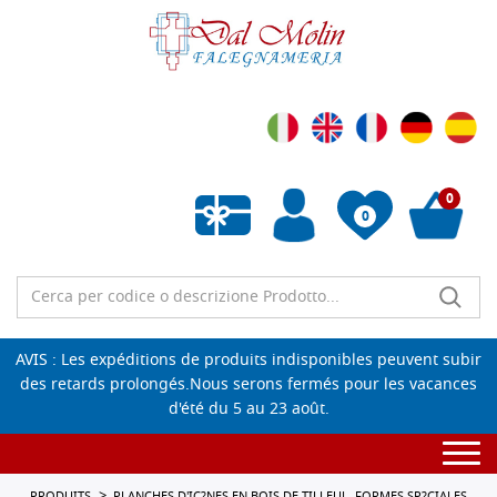
0
0
Liste de souhaits vide
AVIS : Les expéditions de produits indisponibles peuvent subir
des retards prolongés.Nous serons fermés pour les vacances
d'été du 5 au 23 août.
Togg
navi