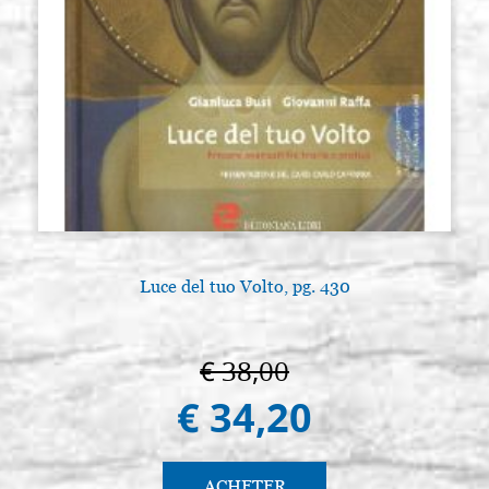
Luce del tuo Volto, pg. 430
L
€ 38,00
€ 34,20
ACHETER