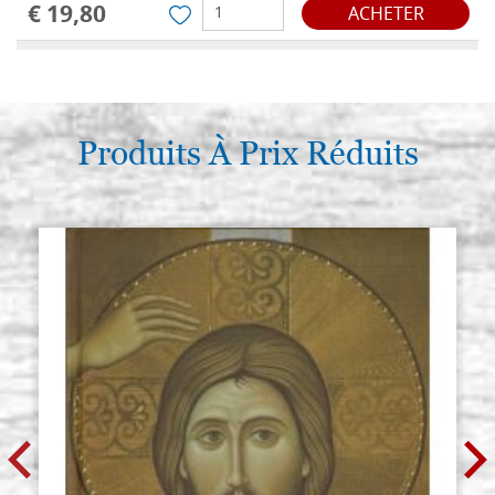
€ 19,80
ACHETER
Planche d'icône en tilleul, modèle
Stocker: 0 - COD.
G4, mesure 20x25 lisse,brute
G20X25G4L
€ 21,20
ACHETER
Produits À Prix Réduits
Planche d'icône en tilleul, modèle
Stocker: 1 - COD.
G4, mesure 25x30 lisse,brute
G25X30G4L
€ 18,50
ACHETER