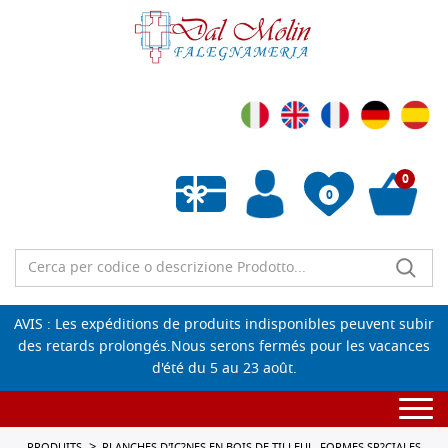
0
0
Liste de souhaits vide
AVIS : Les expéditions de produits indisponibles peuvent subir
des retards prolongés.Nous serons fermés pour les vacances
d'été du 5 au 23 août.
Togg
navi