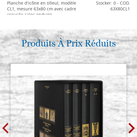
Planche d'icône en tilleul, modèle
Stocker: 0 - COD.
CL1, mesure 63x80 cm avec cadre
63X80CL1
creusée,cales,enduite
€ 351,60
ACHETER
Produits À Prix Réduits