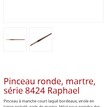
Pinceau ronde, martre,
série 8424 Raphael
Pinceau à manche court laqué bordeaux, virole en