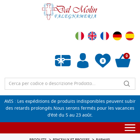
0
0
Liste de souhaits vide
AVIS : Les expéditions de produits indisponibles peuvent subir
des retards prolongés.Nous serons fermés pour les vacances
d'été du 5 au 23 août.
Togg
navi