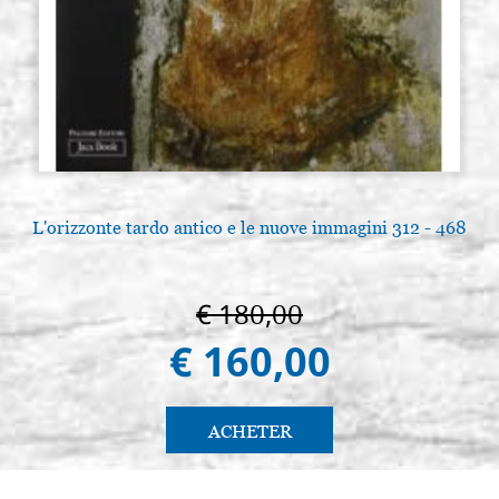
€ 29,50
ACHETER
Pinceau ronde martre série 8404
Stocker: 3 - COD.
n. 4 (Raphael)
P0010RA
€ 37,00
ACHETER
Pinceau ronde martre série 8404
Stocker: 5 - COD.
n. 5 (Raphael)
P0011RA
L'orizzonte tardo antico e le nuove immagini 312 - 468
€ 48,00
ACHETER
Pinceau ronde martre série 8404
Stocker: 7 - COD.
€ 180,00
n. 6 (Raphael)
P0081RA
€ 160,00
€ 59,00
ACHETER
ACHETER