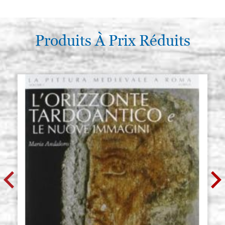
n. 2/0 (Raphael)
P0005RA
€ 18,10
ACHETER
Produits À Prix Réduits
Pinceau ronde martre série 8404
Stocker: 14 - COD.
n. 0 (Raphael)
P0006RA
€ 19,30
ACHETER
Pinceau ronde martre série 8404
Stocker: 13 - COD.
n. 1 (Raphael)
P0007RA
€ 23,00
ACHETER
Pinceau ronde martre série 8404
Stocker: 12 - COD.
n. 2 (Raphael)
P0008RA
€ 25,00
ACHETER
Pinceau ronde martre série 8404
Stocker: 12 - COD.
n. 3 (Raphael)
P0009RA