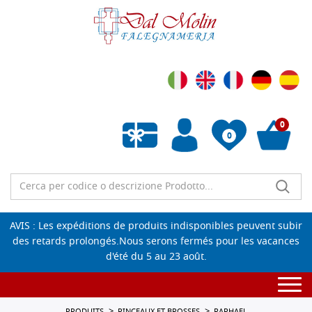
0
0
Liste de souhaits vide
AVIS : Les expéditions de produits indisponibles peuvent subir
des retards prolongés.Nous serons fermés pour les vacances
d'été du 5 au 23 août.
Togg
navi